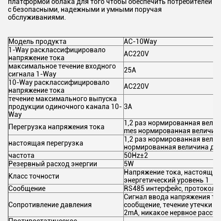
платформой облака для того чтобы обеспечить потребителей
с безопасными, надежными и умными поручая
обслуживаниями.
Модель продукта
AC-10Way
1-Way расклассифицировало
AC220V
напряжение тока
максимальное течение входного
25A
сигнала 1-Way
10-Way расклассифицировало
AC220V
напряжение тока
течение максимального выпуска
продукции одиночного канала 10-
3A
Way
1,2 раз нормированная величи
Перегрузка напряжения тока
mes нормированная величина
1,2 раз нормированная велич
настоящая перегрузка
нормированная величина для
частота
50Hz±2
Резервный расход энергии
5W
Напряжение тока, настоящий у
Класс точности
энергетический уровень 1
Сообщение
RS485 интерфейс, протокол
Сигнал ввода напряжения ток
Сопротивление давления
сообщение, течение утечки д
2mA, никакое нервное расстро