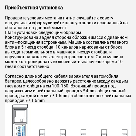
Приобъектная установка
Проверите условия места на пятне, слушайте к совету
владельца, и сформулируйте план установки основанный на
обстановке на данный момент.
Шаги установки следующим образом:
Конструирована задняя сторона обложки шасси с дизайном
анти--похищения встроенным. Машина составлена главного
блока и 5 гнезд столбца. 10 каналов нарисованы от блока
выхода терминального в машине к гнезду столбца, и
поручают заряжатель электротранспортом. Одна машина
может контролировать включеный-выключеное время 10
гнезд соответственно.
Согласно длине общего кабеля заряжателя автомобиля
батареи, целесообразно держать расстояние между каждым
гнездом столбца на см 100-150. Входящий провод под
напряжением и нейтральный провод > ² 4mm, общительный
провод каждой петли > ² 1.5mm, 5 общественных нейтральных
проводов > ² 1.5mm.