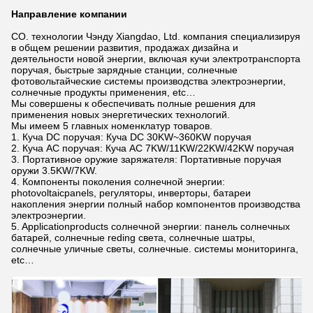
Направление компании
CO. технологии Чэнду Xiangdao, Ltd. компания специализируя
в общем решении развития, продажах дизайна и
деятельности новой энергии, включая кучи электротранспорта
поручая, быстрые зарядные станции, солнечные
фотовольтайческие системы производства электроэнергии,
солнечные продукты применения, etc…
Мы совершены к обеспечивать полные решения для
применения новых энергетических технологий.
Мы имеем 5 главных номенклатур товаров.
1. Куча DC поручая: Куча DC 30KW~360KW поручая
2. Куча AC поручая: Куча AC 7KW/11KW/22KW/42KW поручая
3. Портативное оружие заряжателя: Портативные поручая
оружи 3.5KW/7KW.
4. Компоненты поколения солнечной энергии:
photovoltaicpanels, регуляторы, инверторы, батареи
накопления энергии полный набор компонентов производства
электроэнергии.
5. Applicationproducts солнечной энергии: панель солнечных
батарей, солнечные reding света, солнечные шатры,
солнечные уличные светы, солнечные. системы мониторинга,
etc…