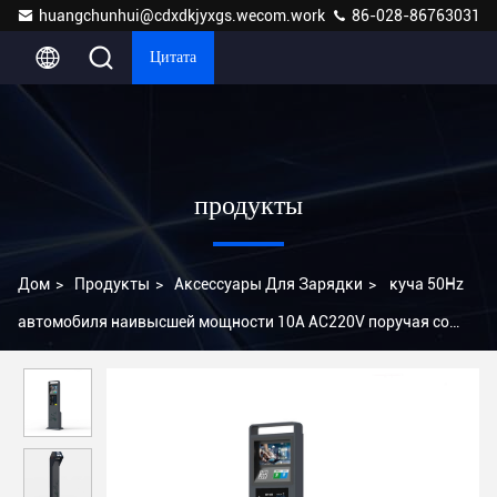
huangchunhui@cdxdkjyxgs.wecom.work
86-028-86763031
Цитата
продукты
Дом
>
Продукты
>
Аксессуары Для Зарядки
>
куча 50Hz
автомобиля наивысшей мощности 10A AC220V поручая со
связью интерфейса RS485