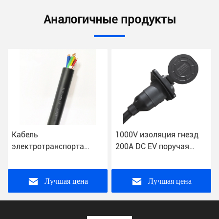
Аналогичные продукты
1000V изоляция гнезд
3 удлинителя
200A DC EV поручая
электрических
PU
устойчивая
автомобиля оружия 32A
J1772 DC EV участка
поручая
Лучшая цена
Лучшая цена